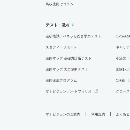
高校生向けコラム
テスト・教材
進研模試／ベネッセ総合学力テスト
GPS-Ac
スタディーサポート
キャリア
進路マップ 基礎力診断テスト
小論文・
進路マップ 実力診断テスト
受験レポ
進路達成プログラム
Classi
マナビジョン ポートフォリオ
グロース
マナビジョンのご案内
利用規約
よくある