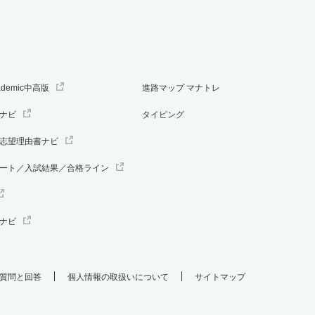
ademic中高版
進路マップ マナトレ
ナビ
タイピング
志望理由書ナビ
ート／入試結果／合格ライン
ナビ
質問と回答
個人情報の取扱いについて
サイトマップ