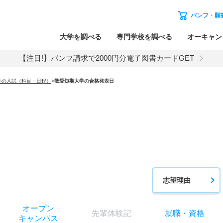
パンフ・願
大学を調べる
専門学校を調べる
オーキャン
【注目!】パンフ請求で2000円分電子図書カードGET
学の入試（科目・日程）
>
敬愛短期大学
の合格発表日
志望理由
オー
プン
先輩
体験記
就職
・
資格
キャン
パス