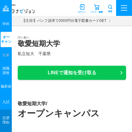
マナビジョン
検索
ログイン
パンフ・願書
【注目!】パンフ請求で2000円分電子図書カードGET
学科
オー
けいあい
キャン
敬愛短期大学
私立短大 千葉県
先輩
就職
LINEで通知を受け取る
資格
偏差値
入試
敬愛短期大学/
オープンキャンパス
志望
理由