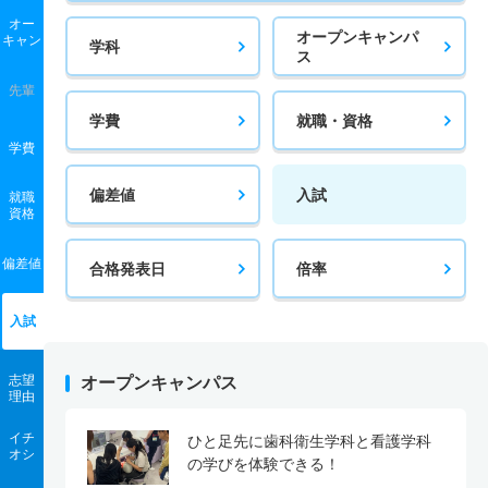
オー
オープンキャンパ
キャン
学科
ス
先輩
学費
就職・資格
学費
偏差値
入試
就職
資格
偏差値
合格発表日
倍率
入試
志望
オープンキャンパス
理由
イチ
ひと足先に歯科衛生学科と看護学科
オシ
の学びを体験できる！