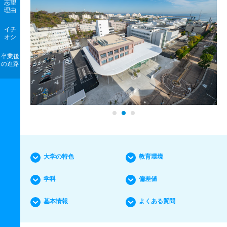
志望
理由
イチ
オシ
卒業後
の進路
大学の特色
教育環境
学科
偏差値
基本情報
よくある質問