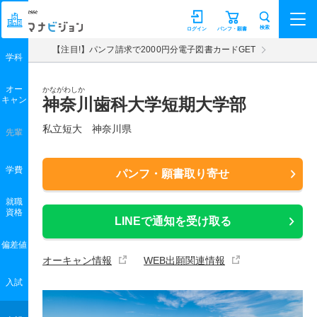
マナビジョン
検索
ログイン
パンフ・願書
【注目!】パンフ請求で2000円分電子図書カードGET
学科
オー
かながわしか
キャン
神奈川歯科大学短期大学部
私立短大 神奈川県
先輩
学費
パンフ・願書取り寄せ
就職
資格
LINEで通知を受け取る
偏差値
オーキャン情報
WEB出願関連情報
入試