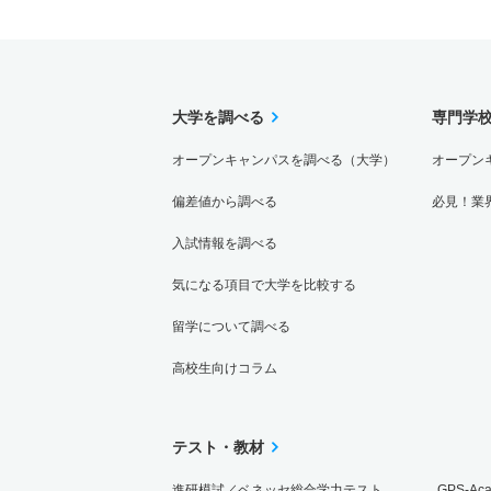
大学を調べる
専門学
オープンキャンパスを調べる（大学）
オープン
偏差値から調べる
必見！業
入試情報を調べる
気になる項目で大学を比較する
留学について調べる
高校生向けコラム
テスト・教材
進研模試／ベネッセ総合学力テスト
GPS-Ac