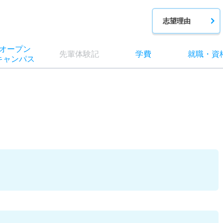
志望理由
オー
プン
先輩
体験記
学費
就職
・
資
キャン
パス