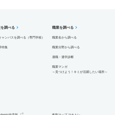
校を調べる
職業を調べる
キャンパスを調べる（専門学校）
職業名から調べる
界特集
職業分野から調べる
適職・適学診断
職業マンガ
～見つけよう！キミが活躍したい場所～
ademic中高版
進路マップ マナトレ