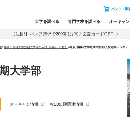
パンフ・願
大学を調べる
専門学校を調べる
オーキャン
【注目!】パンフ請求で2000円分電子図書カードGET
部
>
神奈川歯科大学短期大学部の入試（科目・日程）
>
神奈川歯科大学短期大学部
/入試結果（倍率）
期大学部
オーキャン情報
WEB出願関連情報