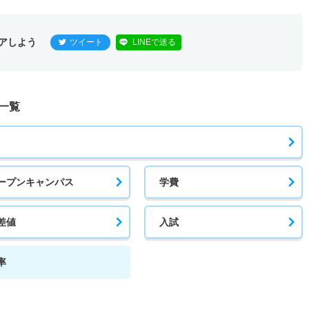
アしよう
ツイート
LINEで送る
一覧
ープンキャンパス
学費
差値
入試
率