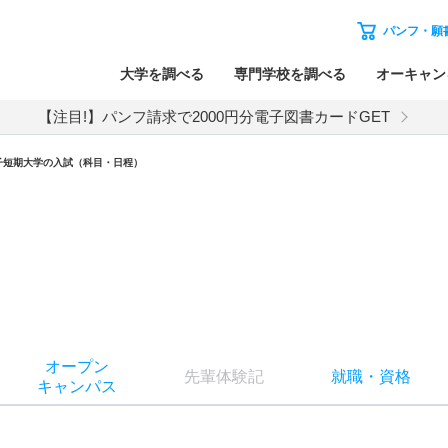
パンフ・願
大学を調べる
専門学校を調べる
オーキャン
【注目!】パンフ請求で2000円分電子図書カードGET
子短期大学
の入試（科目・日程）
オー
プン
先輩
体験記
就職
・
資格
キャン
パス