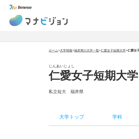
マナビジョン
ホーム
>
大学情報
>
福井県の大学一覧
>
仁愛女子短期大学
>
仁愛女
じんあいじょし
仁愛女子短期大学
私立短大
福井県
大学トップ
学科