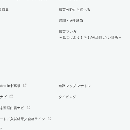
界特集
職業分野から調べる
適職・適学診断
職業マンガ
～見つけよう！キミが活躍したい場所～
ademic中高版
進路マップ マナトレ
ナビ
タイピング
志望理由書ナビ
ート／入試結果／合格ライン