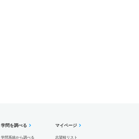
学問を調べる
マイページ
学問系統から調べる
志望校リスト