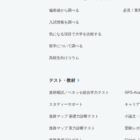
偏差値から調べる
必見！業
入試情報を調べる
気になる項目で大学を比較する
留学について調べる
高校生向けコラム
テスト・教材
進研模試／ベネッセ総合学力テスト
GPS-Ac
スタディーサポート
キャリア
進路マップ 基礎力診断テスト
小論文・
進路マップ 実力診断テスト
受験レポ
進路達成プログラム
Classi