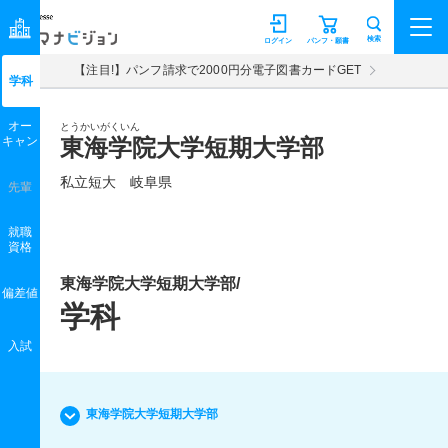
マナビジョン
検索
ログイン
パンフ・願書
【注目!】パンフ請求で2000円分電子図書カードGET
学科
オー
とうかいがくいん
キャン
東海学院大学短期大学部
私立短大 岐阜県
先輩
就職
資格
東海学院大学短期大学部/
偏差値
学科
入試
東海学院大学短期大学部