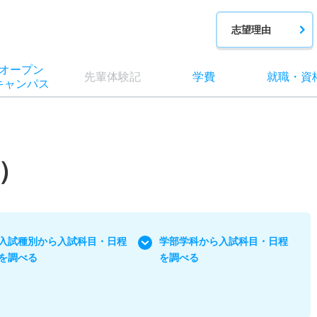
志望理由
オー
プン
先輩
体験記
学費
就職
・
資
キャン
パス
）
入試種別から入試科目・日程
学部学科から入試科目・日程
を調べる
を調べる