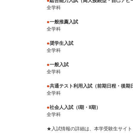
●
総合能力入試（高大接続型・自己アピ
全学科
●
一般推薦入試
全学科
●
奨学生入試
全学科
●
一般入試
全学科
●
共通テスト利用入試（前期日程・後期
全学科
●
社会人入試（I期・II期）
全学科
★入試情報の詳細は、本学受験生サイト