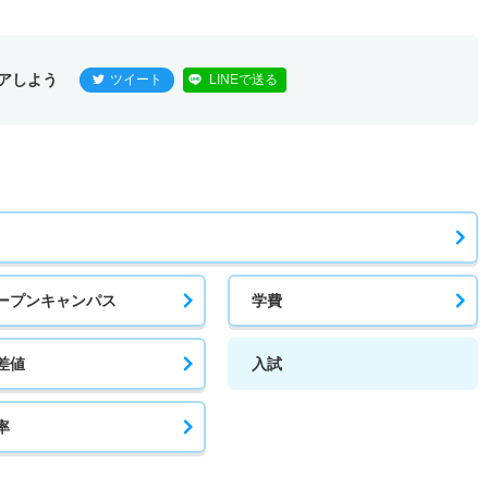
アしよう
ツイート
LINEで送る
ープンキャンパス
学費
差値
入試
率