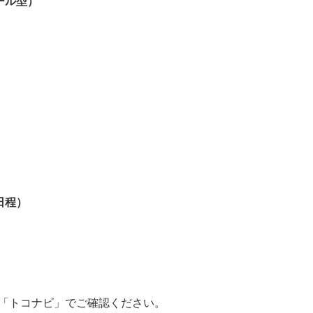
ール型）
日程）
「トコナビ」でご確認ください。