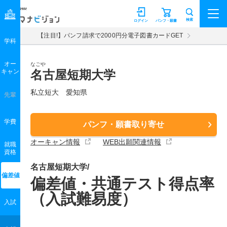
マナビジョン
検索
ログイン
パンフ・願書
【注目!】パンフ請求で2000円分電子図書カードGET
学科
オー
なごや
キャン
名古屋短期大学
私立短大 愛知県
先輩
学費
パンフ・願書取り寄せ
オーキャン情報
WEB出願関連情報
就職
資格
名古屋短期大学/
偏差値
偏差値・共通テスト得点率
（入試難易度）
入試