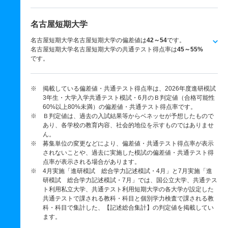
名古屋短期大学
名古屋短期大学名古屋短期大学の偏差値は
42～54
です。
名古屋短期大学名古屋短期大学の共通テスト得点率は
45～55%
です。
※ 掲載している偏差値・共通テスト得点率は、2026年度進研模試
3年生・大学入学共通テスト模試・6月のＢ判定値（合格可能性
60%以上80%未満）の偏差値・共通テスト得点率です。
※ Ｂ判定値は、過去の入試結果等からベネッセが予想したもので
あり、各学校の教育内容、社会的地位を示すものではありませ
ん。
※ 募集単位の変更などにより、偏差値・共通テスト得点率が表示
されないことや、過去に実施した模試の偏差値・共通テスト得
点率が表示される場合があります。
※ 4月実施「進研模試 総合学力記述模試・4月」と7月実施「進
研模試 総合学力記述模試・7月」では、国公立大学、共通テス
ト利用私立大学、共通テスト利用短期大学の各大学が設定した
共通テストで課される教科・科目と個別学力検査で課される教
科・科目で集計した、【記述総合集計】の判定値を掲載してい
ます。