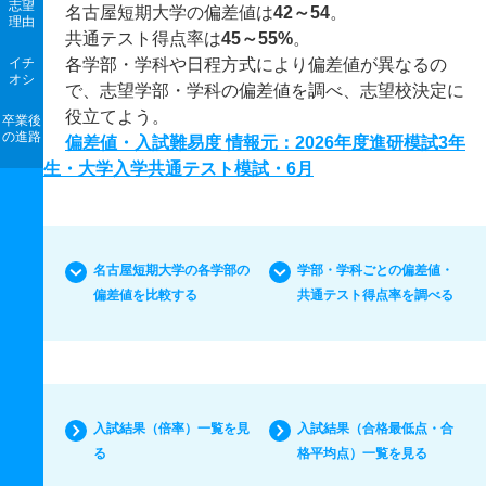
志望
名古屋短期大学の偏差値は
42～54
。
理由
共通テスト得点率は
45～55%
。
イチ
各学部・学科や日程方式により偏差値が異なるの
オシ
で、志望学部・学科の偏差値を調べ、志望校決定に
役立てよう。
卒業後
の進路
偏差値・入試難易度 情報元：2026年度進研模試3年
生・大学入学共通テスト模試・6月
名古屋短期大学の各学部の
学部・学科ごとの偏差値・
偏差値を比較する
共通テスト得点率を調べる
入試結果（倍率）一覧を見
入試結果（合格最低点・合
る
格平均点）一覧を見る