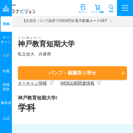
マナビジョン
検索
ログイン
パンフ・願書
【注目!】パンフ請求で2000円分電子図書カードGET
学科
オー
こうべきょういく
キャン
神戸教育短期大学
私立短大 兵庫県
先輩
学費
パンフ・願書取り寄せ
オーキャン情報
WEB出願関連情報
就職
資格
神戸教育短期大学/
偏差値
学科
入試