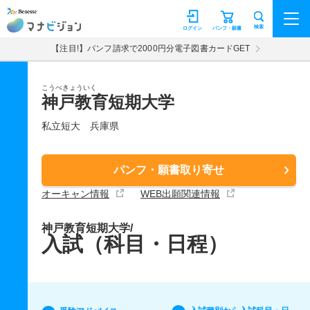
マナビジョン
検索
ログイン
パンフ・願書
【注目!】パンフ請求で2000円分電子図書カードGET
こうべきょういく
神戸教育短期大学
私立短大
兵庫県
パンフ・願書取り寄せ
オーキャン情報
WEB出願関連情報
神戸教育短期大学/
入試（科目・日程）