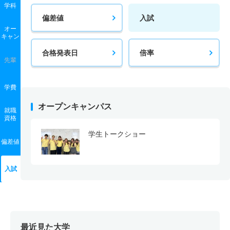
学科
偏差値
入試
オー
キャン
合格発表日
倍率
先輩
学費
オープンキャンパス
就職
資格
学生トークショー
偏差値
入試
最近見た大学