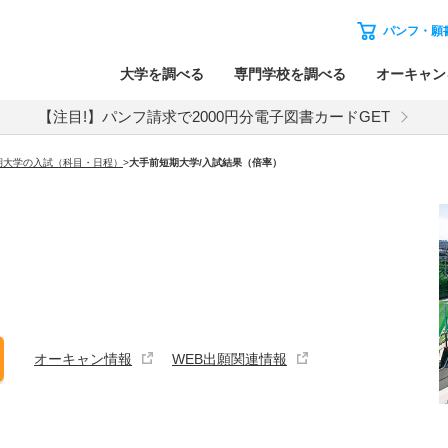
パンフ・願
大学を調べる
専門学校を調べる
オーキャン
【注目!】パンフ請求で2000円分電子図書カードGET
期大学の入試（科目・日程）
>
大手前短期大学
/入試結果（倍率）
オーキャン情報
WEB出願関連情報