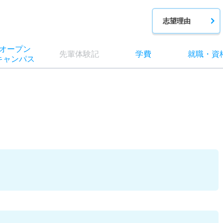
志望理由
オー
プン
先輩
体験記
学費
就職
・
資
キャン
パス