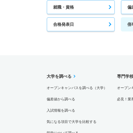
医療事務総合学科 一般 ニ Ｂ日程
就職・資格
偏
1人
合格発表日
倍
医療事務総合学科 推薦 学校推薦公募Ａ１
18人
医療事務総合学科 推薦 学校推薦公募Ａ２
18人
大学を調べる
専門学
医療事務総合学科 推薦 学校推薦型公募Ｂ
オープンキャンパスを調べる（大学）
オープン
5人
偏差値から調べる
必見！業
歯科衛生学科 一般 Ａ日程１科目選択方式
入試情報を調べる
8人
気になる項目で大学を比較する
留学について調べる