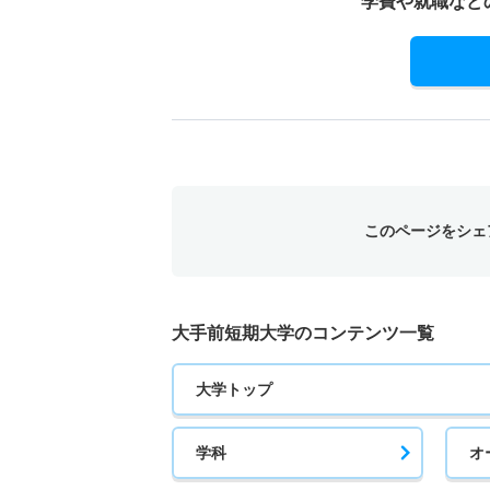
学費や就職など
医療事務総合学科 一般 Ａ日程１科目選択方
5人
医療事務総合学科 一般 Ａ日程２科目選択方
5人
医療事務総合学科 一般 ファイナルチャレン
このページをシェ
1人
医療事務総合学科 一般 Ｂ日程
大手前短期大学のコンテンツ一覧
2人
大学トップ
医療事務総合学科 一般 共テ Ａ日程
1人
学科
オ