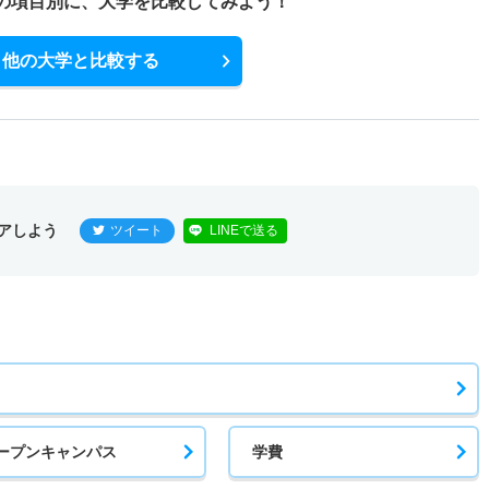
の項目別に、
大学を比較してみよう！
式
1倍
1倍
12人
12人
12人
50.60
他の大学と比較する
式
1倍
1倍
12人
12人
12人
－
ジ
アしよう
ツイート
LINEで送る
1倍
1倍
12人
12人
12人
－
1倍
1倍
12人
12人
12人
－
－
－
0人
0人
0人
－
ープンキャンパス
学費