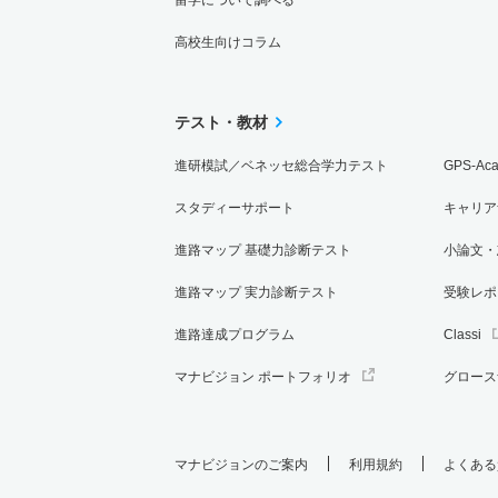
歯科衛生学科 一般 Ａ日程２科目選択方式
高校生向けコラム
8人
歯科衛生学科 一般 ファイナルチャレンジ
テスト・教材
若干名
進研模試／ベネッセ総合学力テスト
GPS-Ac
歯科衛生学科 一般 Ｂ日程
スタディーサポート
キャリア
進路マップ 基礎力診断テスト
小論文・
3人
進路マップ 実力診断テスト
受験レポ
歯科衛生学科 一般 共テ Ａ日程
進路達成プログラム
Classi
2人
マナビジョン ポートフォリオ
グロース
歯科衛生学科 一般 ニ Ｂ日程
2人
マナビジョンのご案内
利用規約
よくある