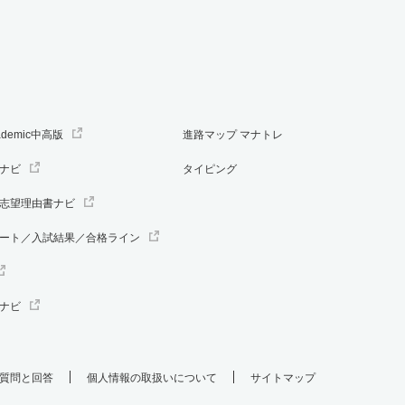
5.50倍
1.20倍
13人
11人
2人
－
5.50倍
1.20倍
13人
11人
2人
－
ademic中高版
進路マップ マナトレ
ナビ
タイピング
志望理由書ナビ
5.50倍
1.20倍
13人
11人
2人
－
ート／入試結果／合格ライン
3倍
1倍
3人
3人
1人
40.60
ナビ
3倍
1倍
3人
3人
1人
－
質問と回答
個人情報の取扱いについて
サイトマップ