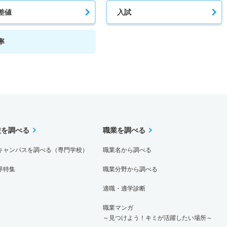
差値
入試
－
－
0人
0人
0人
－
率
1倍
1.10倍
15人
13人
13人
－
1倍
1.10倍
15人
13人
13人
－
校を調べる
職業を調べる
キャンパスを調べる（専門学校）
職業名から調べる
1倍
1.10倍
15人
13人
13人
－
界特集
職業分野から調べる
適職・適学診断
5.50倍
1.20倍
13人
11人
2人
－
職業マンガ
～見つけよう！キミが活躍したい場所～