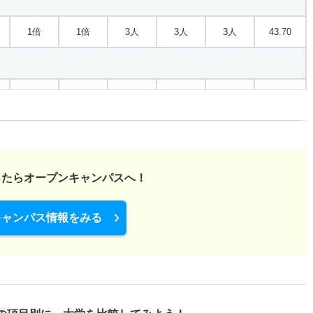
1倍
1倍
3人
3人
3人
43.70
1倍
1倍
3人
3人
3人
－
Ａ１
1.10倍
1倍
26人
25人
23人
－
ったら
オープンキャンパスへ！
募Ｂ
キャンパス情報をみる
1.10倍
1倍
26人
25人
23人
－
Ａ２
1.10倍
1倍
26人
25人
23人
－