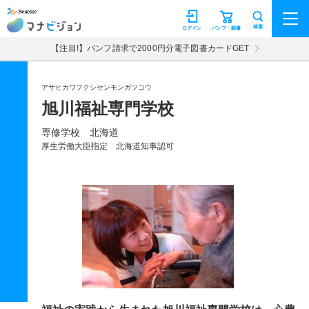
マナビジョン
検索
ログイン
パンフ・願書
【注目!】パンフ請求で2000円分電子図書カードGET
アサヒカワフクシセンモンガツコウ
旭川福祉専門学校
専修学校 北海道
厚生労働大臣指定 北海道知事認可