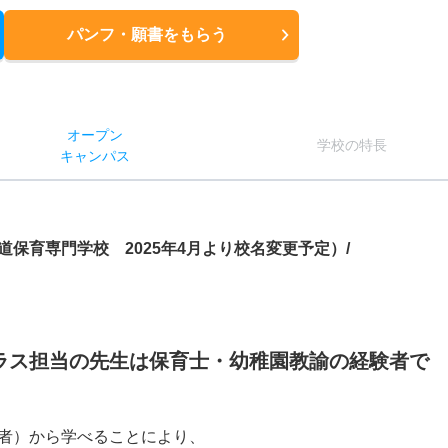
パンフ・願書
をもらう
オー
プン
学校
の
特長
キャン
パス
保育専門学校 2025年4月より校名変更予定）/
ラス担当の先生は保育士・幼稚園教諭の経験者で
者）から学べることにより、