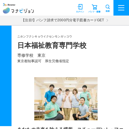
マナビジョン
検索
ログイン
パンフ・願書
【注目!】パンフ請求で2000円分電子図書カードGET
ニホンフクシキョウイクセンモンガッコウ
日本福祉教育専門学校
専修学校 東京
東京都知事認可 厚生労働省指定