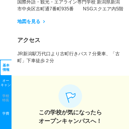
国際外語・観光・エアライン専門学校 新潟県新潟
市中央区古町通7番町935番 NSGスクエア内5階
地図を見る
アクセス
JR新潟駅万代口より古町行きバス７分乗車、「古
町」下車徒歩２分
基本
情報
オー
キャン
学校
特長
この学校が気になったら
学費
オープンキャンパスへ！