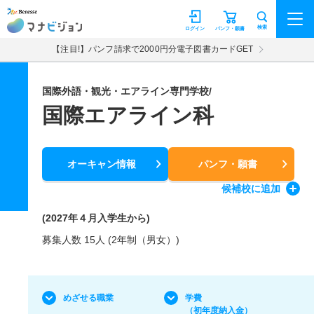
マナビジョン
検索
ログイン
パンフ・願書
【注目!】パンフ請求で2000円分電子図書カードGET
国際外語・観光・エアライン専門学校/
国際エアライン科
オーキャン情報
パンフ・願書
候補校
に追加
(2027年４月入学生から)
募集人数 15人 (2年制（男女）)
めざせる職業
学費
（初年度納入金）