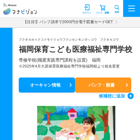
マナビジョン
検索
ログイン
パンフ・願書
【注目!】パンフ請求で2000円分電子図書カードGET
フクオカホイクコドモイリョウフクシセンモンガッコウ フクオカコウ
福岡保育こども医療福祉専門学校
専修学校(職業実践専門課程を設置) 福岡
※2025年4月大原保育医療福祉専門学校福岡校より校名変更
オーキャン情報
パンフ・願書
候補校
に追加