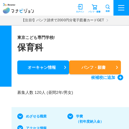
マナビジョン
検索
ログイン
パンフ・願書
【注目!】パンフ請求で2000円分電子図書カードGET
東京こども専門学校/
保育科
オーキャン情報
パンフ・願書
候補校
に追加
募集人数 120人 (昼間2年/男女)
めざせる職業
学費
（初年度納入金）
アクセス情報