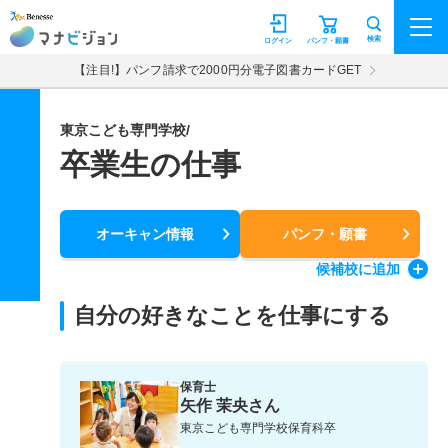
マナビジョン
検索
ログイン
パンフ・願書
【注目!】パンフ請求で2000円分電子図書カードGET
東京こども専門学校/
卒業生の仕事
オーキャン情報
パンフ・願書
候補校
に追加
自分の好きなことを仕事にする
保育士
矢作 茉央さん
東京こども専門学校保育科卒