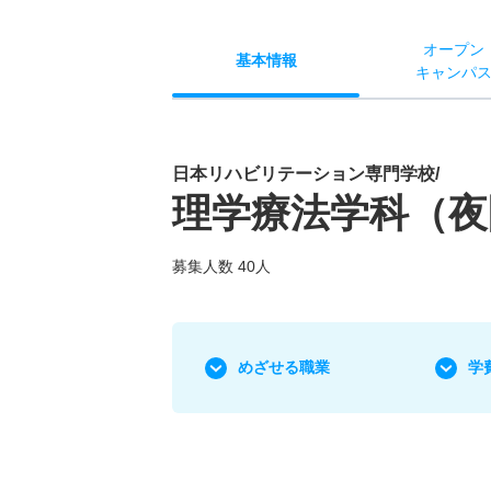
オー
プン
基本
情報
キャン
パ
日本リハビリテーション専門学校/
理学療法学科（夜
募集人数 40人
めざせる職業
学