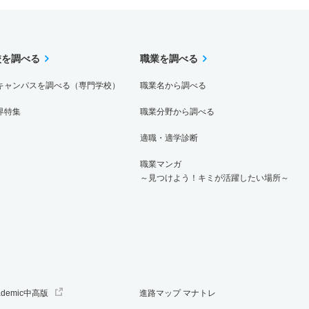
校を調べる
職業を調べる
キャンパスを調べる（専門学校）
職業名から調べる
界特集
職業分野から調べる
適職・適学診断
職業マンガ
～見つけよう！キミが活躍したい場所～
ademic中高版
進路マップ マナトレ