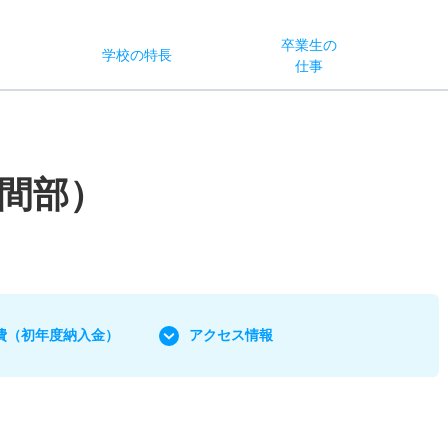
卒業生の
学校
の
特長
ス
仕事
間部）
費
（初年度納入金）
アクセス情報