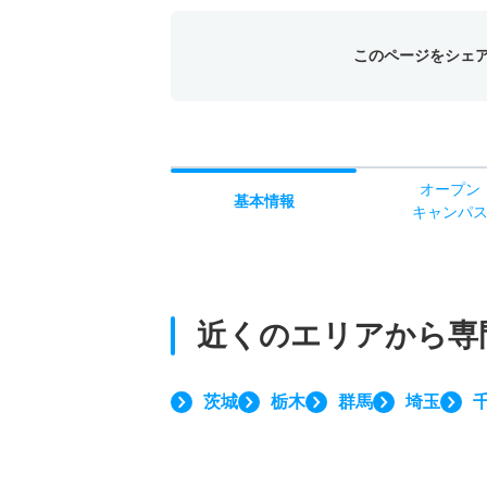
このページをシェ
オー
プン
基本
情報
キャン
パ
近くのエリアから
専
茨城
栃木
群馬
埼玉