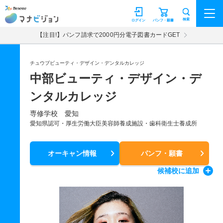
マナビジョン
検索
ログイン
パンフ・願書
【注目!】パンフ請求で2000円分電子図書カードGET
チュウブビューティ・デザイン・デンタルカレッジ
中部ビューティ・デザイン・デ
ンタルカレッジ
専修学校 愛知
愛知県認可・厚生労働大臣美容師養成施設・歯科衛生士養成所
オーキャン情報
パンフ・願書
候補校
に追加