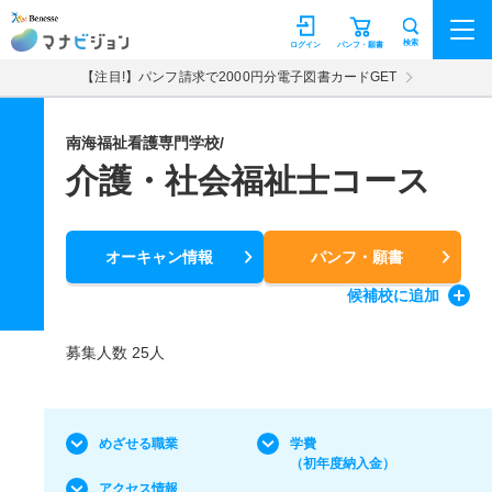
マナビジョン
検索
ログイン
パンフ・願書
【注目!】パンフ請求で2000円分電子図書カードGET
南海福祉看護専門学校/
介護・社会福祉士コース
オーキャン情報
パンフ・願書
候補校
に追加
募集人数 25人
めざせる職業
学費
（初年度納入金）
アクセス情報