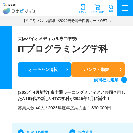
マナビジョン
検索
ログイン
パンフ・願書
【注目!】パンフ請求で2000円分電子図書カードGET
大阪バイオメディカル専門学校/
ITプログラミング学科
オーキャン情報
パンフ・願書
候補校
に追加
(2025年4月新設) 富士通ラーニングメディアと共同企画し
たA I 時代の新しいITの学科が2025年4月に誕生！
募集人数 40人 / 2025年度年度納入金 1,330,000円
めざせる職業
設立背景