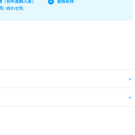
費
（初年度納入金）
資格取得
問い合わせ先