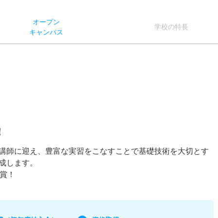
オー
プン
学校
の
特長
キャン
パス
！
講師に迎え、豊富な実習をこなすことで基礎技術を大切とす
成します。
受賞！