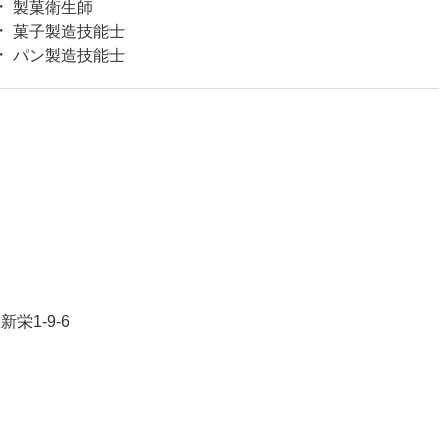
製菓衛生師
菓子製造技能士
パン製造技能士
栄1-9-6