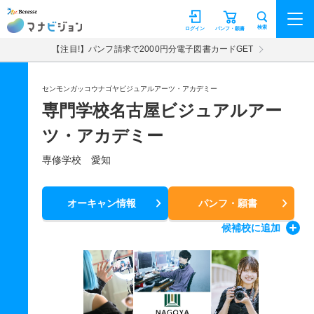
マナビジョン
検索
ログイン
パンフ・願書
【注目!】パンフ請求で2000円分電子図書カードGET
センモンガッコウナゴヤビジュアルアーツ・アカデミー
専門学校名古屋ビジュアルアー
ツ・アカデミー
専修学校 愛知
オーキャン情報
パンフ・願書
候補校
に追加