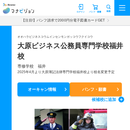
マナビジョン
検索
ログイン
パンフ・願書
【注目!】パンフ請求で2000円分電子図書カードGET
オオハラビジネスコウムインセンモンガッコウフクイコウ
大原ビジネス公務員専門学校福井
校
専修学校 福井
2025年4月より大原簿記法律専門学校福井校より校名変更予定
オーキャン情報
パンフ・願書
候補校
に追加