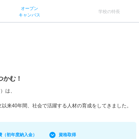
オー
プン
学校
の
特長
キャン
パス
つかむ！
館）は、
立以来40年間、社会で活躍する人材の育成をしてきました。
費
（初年度納入金）
資格取得