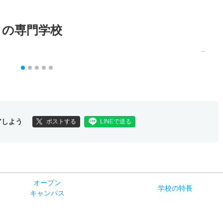
メの専門学校
アしよう
ポストする
LINEで送る
オー
プン
学校
の
特長
キャン
パス