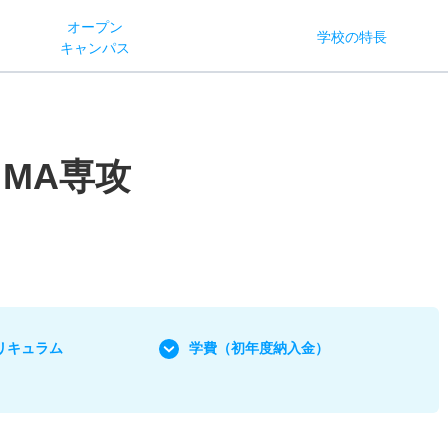
オー
プン
学校
の
特長
キャン
パス
MA専攻
リキュラム
学費
（初年度納入金）