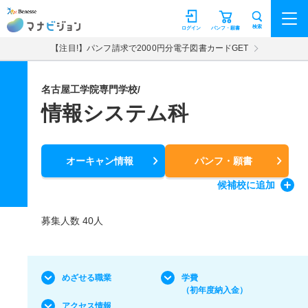
マナビジョン
検索
ログイン
パンフ・願書
【注目!】パンフ請求で2000円分電子図書カードGET
名古屋工学院専門学校/
情報システム科
オーキャン情報
パンフ・願書
候補校
に追加
募集人数 40人
めざせる職業
学費
（初年度納入金）
アクセス情報