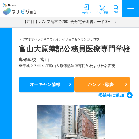
マナビジョン
検索
ログイン
パンフ・願書
【注目!】パンフ請求で2000円分電子図書カードGET
トヤマオオハラボキコウムインイリョウセンモンガッコウ
富山大原簿記公務員医療専門学校
専修学校 富山
※平成２７年４月富山大原簿記法律専門学校より校名変更
オーキャン情報
パンフ・願書
候補校
に追加