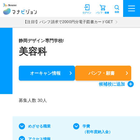
マナビジョン
検索
ログイン
パンフ・願書
【注目!】パンフ請求で2000円分電子図書カードGET
静岡デザイン専門学校/
美容科
オーキャン情報
パンフ・願書
候補校
に追加
募集人数 30人
めざせる職業
学費
（初年度納入金）
アクセス情報