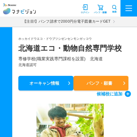
マナビジョン
検索
ログイン
パンフ・願書
【注目!】パンフ請求で2000円分電子図書カードGET
ホッカイドウエコ・ドウブツシゼンセンモンガッコウ
北海道エコ・動物自然専門学校
専修学校(職業実践専門課程を設置) 北海道
北海道認可
オーキャン情報
パンフ・願書
候補校
に追加