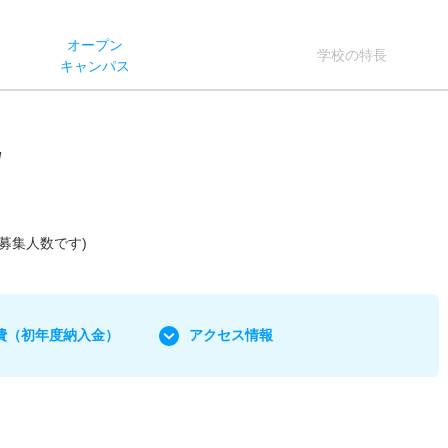
オー
プン
学校
の
特長
キャン
パス
/
の募集人数です)
費
（初年度納入金）
アクセス情報