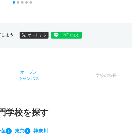
アしよう
ポストする
LINEで送る
オー
プン
学校
の
特長
キャン
パス
門学校を探す
千葉
東京
神奈川