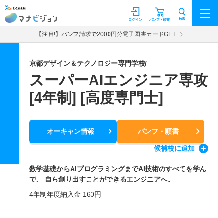
マナビジョン
検索
ログイン
パンフ・願書
【注目!】パンフ請求で2000円分電子図書カードGET
京都デザイン＆テクノロジー専門学校/
スーパーAIエンジニア専攻
[4年制] [高度専門士]
オーキャン情報
パンフ・願書
候補校
に追加
数学基礎からAIプログラミングまでAI技術のすべてを学ん
で、 自ら創り出すことができるエンジニアへ。
4年制年度納入金 160円