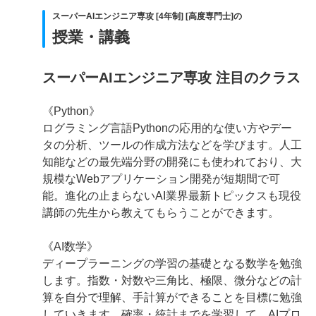
スーパーAIエンジニア専攻 [4年制] [高度専門士]の
授業・講義
スーパーAIエンジニア専攻 注目のクラス
《Python》
ログラミング言語Pythonの応用的な使い方やデー
タの分析、ツールの作成方法などを学びます。人工
知能などの最先端分野の開発にも使われており、大
規模なWebアプリケーション開発が短期間で可
能。進化の止まらないAI業界最新トピックスも現役
講師の先生から教えてもらうことができます。
《AI数学》
ディープラーニングの学習の基礎となる数学を勉強
します。指数・対数や三角比、極限、微分などの計
算を自分で理解、手計算ができることを目標に勉強
していきます。確率・統計までを学習して、AIプロ