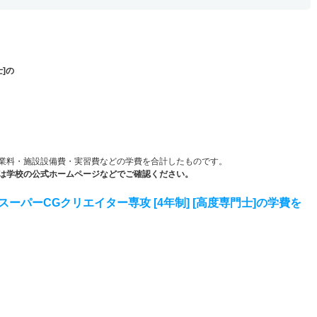
士]の
）
業料・施設設備費・実習費などの学費を合計したものです。
は学校の公式ホームページなどでご確認ください。
パーCGクリエイター専攻 [4年制] [高度専門士]の学費を