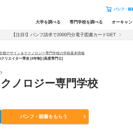
パンフ・願
大学を調べる
専門学校を調べる
オーキャン
【注目!】パンフ請求で2000円分電子図書カードGET
京都デザイン＆テクノロジー専門学校の学校基本情報
エイター専攻 [4年制] [高度専門士]
ウ
テクノロジー専門学校
パンフ・願書
をもらう