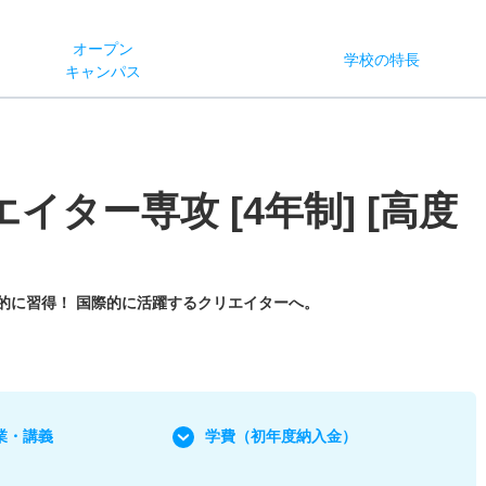
オー
プン
学校
の
特長
キャン
パス
イター専攻 [4年制] [高度
的に習得！ 国際的に活躍するクリエイターへ。
業・講義
学費
（初年度納入金）