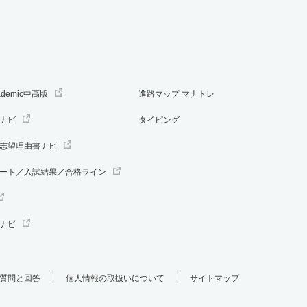
ademic中高版
進路マップ マナトレ
ナビ
タイピング
志望理由書ナビ
ート／入試結果／合格ライン
ナビ
質問と回答
個人情報の取扱いについて
サイトマップ