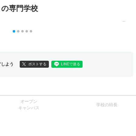
メの専門学校
アしよう
ポストする
LINEで送る
オー
プン
学校
の
特長
キャン
パス