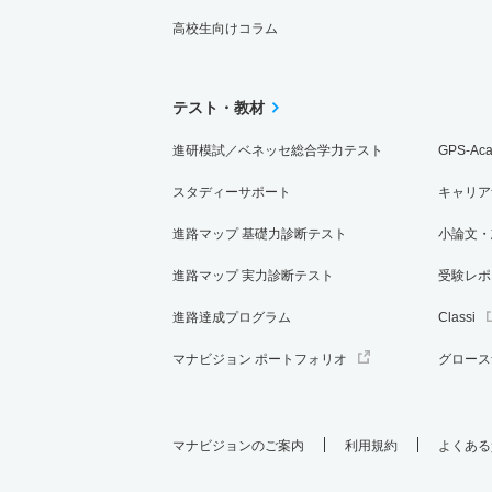
高校生向けコラム
テスト・教材
進研模試／ベネッセ総合学力テスト
GPS-Ac
スタディーサポート
キャリア
進路マップ 基礎力診断テスト
小論文・
進路マップ 実力診断テスト
受験レポ
進路達成プログラム
Classi
マナビジョン ポートフォリオ
グロース
マナビジョンのご案内
利用規約
よくある