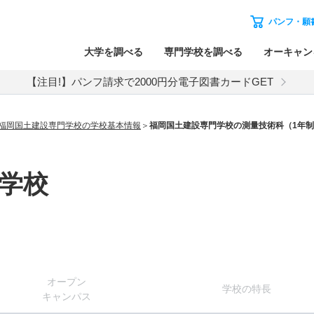
パンフ・願
大学を調べる
専門学校を調べる
オーキャン
【注目!】パンフ請求で2000円分電子図書カードGET
福岡国土建設専門学校の学校基本情報
福岡国土建設専門学校の測量技術科（1年
学校
オー
プン
学校
の
特長
キャン
パス