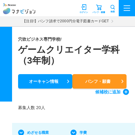
マナビジョン
検索
ログイン
パンフ・願書
【注目!】パンフ請求で2000円分電子図書カードGET
穴吹ビジネス専門学校/
ゲームクリエイター学科
（3年制）
オーキャン情報
パンフ・願書
候補校
に追加
募集人数 20人
めざせる職業
学費