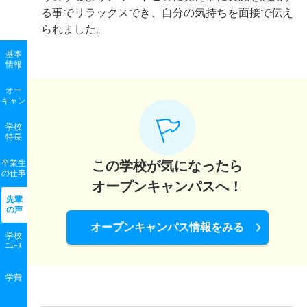
る事でリラックスでき、自分の気持ちを面接で伝え
られました。
基本
情報
オー
キャン
学校
特長
卒業生
この学校が気になったら
の
仕事
オープンキャンパスへ！
先輩
の声
オープンキャンパス情報をみる
学校
ﾆｭｰｽ
学費