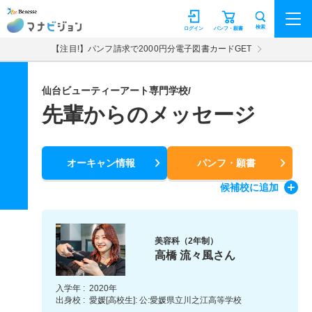
マナビジョン
検索
ログイン
パンフ・願書
【注目!】パンフ請求で2000円分電子図書カードGET
仙台ビューティーアート専門学校/
先輩からのメッセージ
オーキャン情報
パンフ・願書
候補校
に追加
美容科（2年制）
高橋 流々風さん
入学年 :
2020年
出身校 :
愛媛[高校生]: 公:愛媛県立川之江高等学校