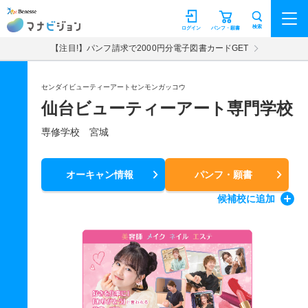
マナビジョン
検索
ログイン
パンフ・願書
【注目!】パンフ請求で2000円分電子図書カードGET
センダイビューティーアートセンモンガッコウ
仙台ビューティーアート専門学校
専修学校 宮城
オーキャン情報
パンフ・願書
候補校
に追加