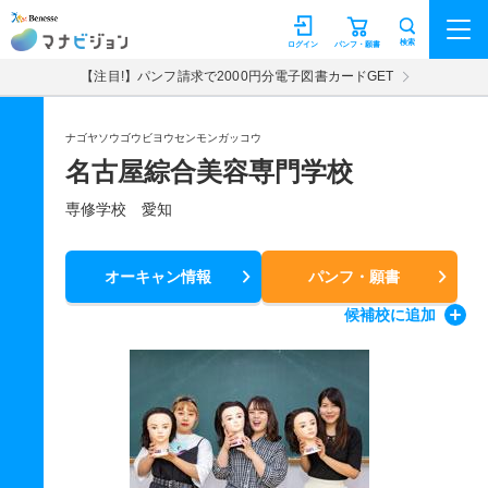
マナビジョン
検索
ログイン
パンフ・願書
【注目!】パンフ請求で2000円分電子図書カードGET
ナゴヤソウゴウビヨウセンモンガッコウ
名古屋綜合美容専門学校
専修学校 愛知
オーキャン情報
パンフ・願書
候補校
に追加