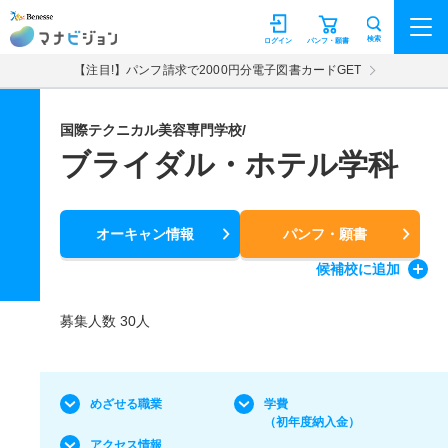
マナビジョン
検索
ログイン
パンフ・願書
【注目!】パンフ請求で2000円分電子図書カードGET
国際テクニカル美容専門学校/
ブライダル・ホテル学科
オーキャン情報
パンフ・願書
候補校
に追加
募集人数 30人
めざせる職業
学費
（初年度納入金）
アクセス情報