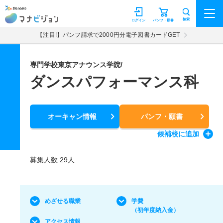
マナビジョン
検索
ログイン
パンフ・願書
【注目!】パンフ請求で2000円分電子図書カードGET
専門学校東京アナウンス学院/
ダンスパフォーマンス科
オーキャン情報
パンフ・願書
候補校
に追加
募集人数 29人
めざせる職業
学費
（初年度納入金）
アクセス情報