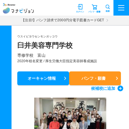
マナビジョン
検索
ログイン
パンフ・願書
【注目!】パンフ請求で2000円分電子図書カードGET
ウスイビヨウセンモンガッコウ
臼井美容専門学校
専修学校 富山
2020年校名変更 / 厚生労働大臣指定美容師養成施設
オーキャン情報
パンフ・願書
候補校
に追加