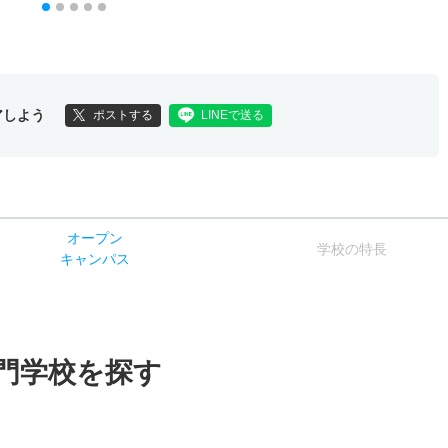
アしよう
ポストする
LINEで送る
オー
プン
学校
の
特長
キャン
パス
門学校を探す