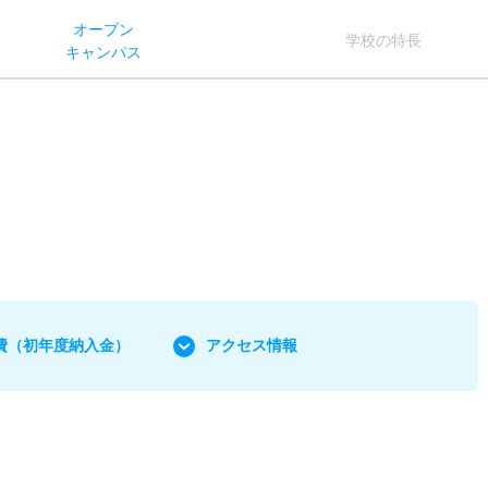
オー
プン
学校
の
特長
キャン
パス
費
（初年度納入金）
アクセス情報