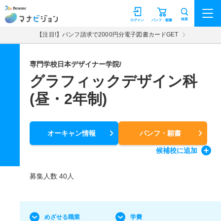
マナビジョン
検索
ログイン
パンフ・願書
【注目!】パンフ請求で2000円分電子図書カードGET
専門学校日本デザイナー学院/
グラフィックデザイン科
(昼・2年制)
オーキャン情報
パンフ・願書
候補校
に追加
募集人数 40人
めざせる職業
学費