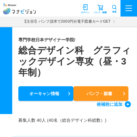
マナビジョン
検索
ログイン
パンフ・願書
【注目!】パンフ請求で2000円分電子図書カードGET
専門学校日本デザイナー学院/
総合デザイン科 グラフィ
ックデザイン専攻（昼・3
年制）
オーキャン情報
パンフ・願書
候補校
に追加
募集人数 40人 (40名（総合デザイン科総数）)