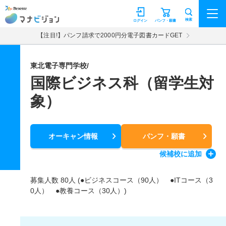
マナビジョン
検索
ログイン
パンフ・願書
【注目!】パンフ請求で2000円分電子図書カードGET
東北電子専門学校/
国際ビジネス科（留学生対
象）
オーキャン情報
パンフ・願書
候補校
に追加
募集人数 80人 (●ビジネスコース（90人） ●ITコース（3
0人） ●教養コース（30人）)