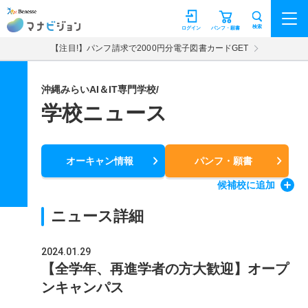
マナビジョン
検索
ログイン
パンフ・願書
【注目!】パンフ請求で2000円分電子図書カードGET
沖縄みらいAI＆IT専門学校/
学校ニュース
オーキャン情報
パンフ・願書
候補校
に追加
ニュース詳細
2024.01.29
【全学年、再進学者の方大歓迎】オープ
ンキャンパス