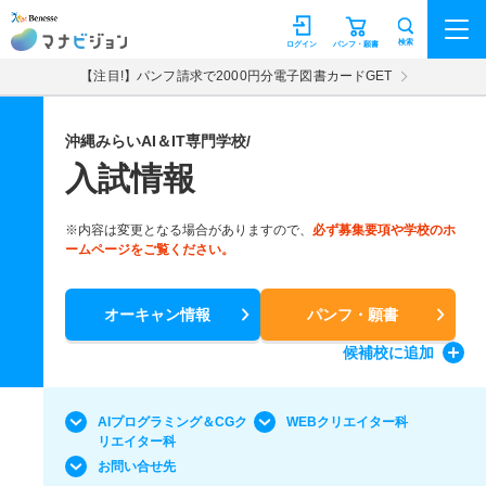
マナビジョン
検索
ログイン
パンフ・願書
【注目!】パンフ請求で2000円分電子図書カードGET
沖縄みらいAI＆IT専門学校/
入試情報
※内容は変更となる場合がありますので、
必ず募集要項や学校のホ
ームページをご覧ください。
オーキャン情報
パンフ・願書
候補校
に追加
AIプログラミング＆CGク
WEBクリエイター科
リエイター科
お問い合せ先