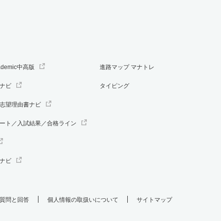
ademic中高版
進路マップ マナトレ
ナビ
タイピング
志望理由書ナビ
ート／入試結果／合格ライン
ナビ
質問と回答
個人情報の取扱いについて
サイトマップ