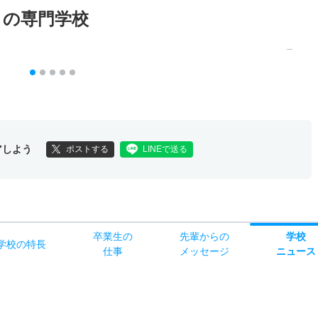
メの専門学校
アしよう
ポストする
LINEで送る
卒業生の
先輩からの
学校
学校
の
特長
仕事
メッセージ
ニュース