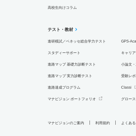
高校生向けコラム
テスト・教材
進研模試／ベネッセ総合学力テスト
GPS-Ac
スタディーサポート
キャリア
進路マップ 基礎力診断テスト
小論文・
進路マップ 実力診断テスト
受験レポ
進路達成プログラム
Classi
マナビジョン ポートフォリオ
グロース
マナビジョンのご案内
利用規約
よくある