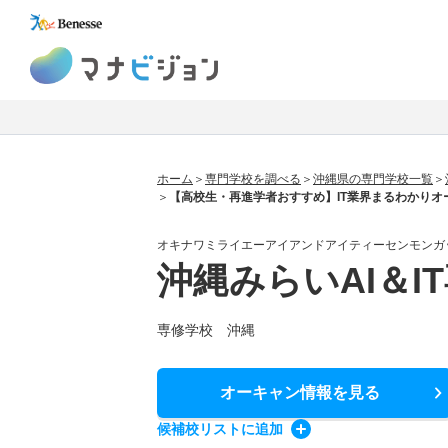
マナビジョン
ホーム
専門学校を調べる
沖縄県の専門学校一覧
【高校生・再進学者おすすめ】IT業界まるわかりオ
オキナワミライエーアイアンドアイティーセンモンガ
沖縄みらいAI＆I
専修学校 沖縄
オーキャン情報
を見る
候補校
リスト
に追加